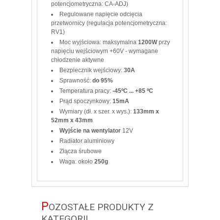
potencjometryczna: CA-ADJ)
Regulowane napięcie odcięcia
przetwornicy (regulacja potencjometryczna:
RV1)
Moc wyjściowa: maksymalna
1200W
przy
napięciu wejściowym +60V - wymagane
chłodzenie aktywne
Bezpiecznik wejściowy:
30A
Sprawność:
do 95%
Temperatura pracy:
-45ºC ... +85 ºC
Prąd spoczynkowy:
15mA
Wymiary (dł. x szer. x wys.):
133mm x
52mm x 43mm
Wyjście na wentylator
12V
Radiator aluminiowy
Złącza śrubowe
Waga: około
250g
P
OZOSTAŁE PRODUKTY Z
KATEGORII