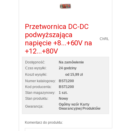
Przetwornica DC-DC
podwyższająca
ChRL
napięcie +8...+60V na
+12...+80V
Dostępność:
Na zamówienie
Czas wysyłki:
24 godziny
Koszt wysyłki:
od 15,99 zł
Numer katalogowy:
BST1200
Kod producenta:
BST1200
Stan magazynowy:
1 szt.
Stan produktu:
Nowy
Ogólny wzór Karty
Gwarancja:
Gwarancyjnej Produktów
Komentarz do produktu: