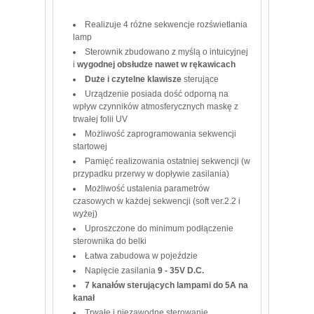
Realizuje 4 różne sekwencje rozświetlania
lamp
Sterownik zbudowano z myślą o intuicyjnej
i
wygodnej obsłudze nawet w rękawicach
Duże i czytelne klawisze
sterujące
Urządzenie posiada dość odporną na
wpływ czynników atmosferycznych maskę z
trwałej folii UV
Możliwość zaprogramowania sekwencji
startowej
Pamięć realizowania ostatniej sekwencji (w
przypadku przerwy w dopływie zasilania)
Możliwość ustalenia parametrów
czasowych w każdej sekwencji (soft ver.2.2 i
wyżej)
Uproszczone do minimum podłączenie
sterownika do belki
Łatwa zabudowa w pojeździe
Napięcie zasilania
9 - 35V D.C.
7 kanałów sterujących lampami do 5A na
kanał
Trwałe i niezawodne sterowanie