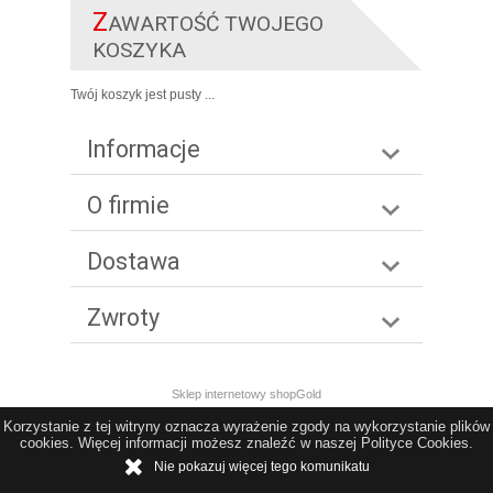
Z
AWARTOŚĆ TWOJEGO
KOSZYKA
Twój koszyk jest pusty ...
Informacje
O firmie
Dostawa
Zwroty
Sklep internetowy shopGold
Korzystanie z tej witryny oznacza wyrażenie zgody na wykorzystanie plików
cookies. Więcej informacji możesz znaleźć w naszej Polityce Cookies.
Nie pokazuj więcej tego komunikatu