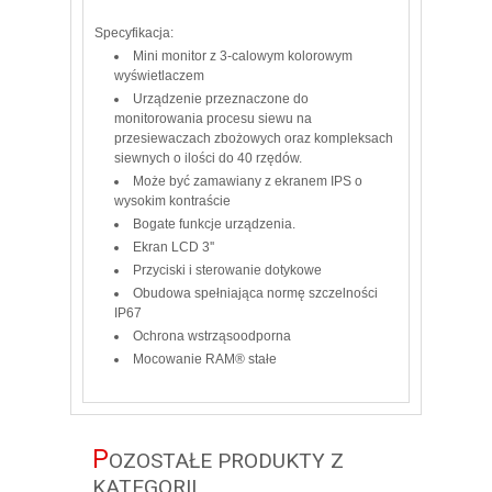
Specyfikacja:
Mini monitor z 3-calowym kolorowym
wyświetlaczem
Urządzenie przeznaczone do
monitorowania procesu siewu na
przesiewaczach zbożowych oraz kompleksach
siewnych o ilości do 40 rzędów.
Może być zamawiany z ekranem IPS o
wysokim kontraście
Bogate funkcje urządzenia.
Ekran LCD 3''
Przyciski i sterowanie dotykowe
Obudowa spełniająca normę szczelności
IP67
Ochrona wstrząsoodporna
Mocowanie RAM® stałe
P
OZOSTAŁE PRODUKTY Z
KATEGORII