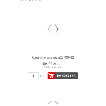
Czujnik wysiewu ⌀25/30/32
404,00 zł
brutto
328,46 zł
netto
szt.
DO KOSZYKA