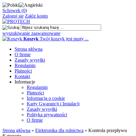
Schowek (0)
Zaloguj się
Załóż konto
wyszukiwanie zaawansowane
Koszyk
Twój koszyk jest pusty ...
Strona główna
O firmie
Zasady wysyłki
Regulamin
Płatności
Kontakt
Informacje
Regulamin
Płatności
Informacja o cookie
Karty Gwarancji i Instalacji
Zasady wysyłki
Polityka prywatności
O firmie
Strona główna
»
Elektronika dla rolnictwa
»
Kontrola przepływu
Kategorie