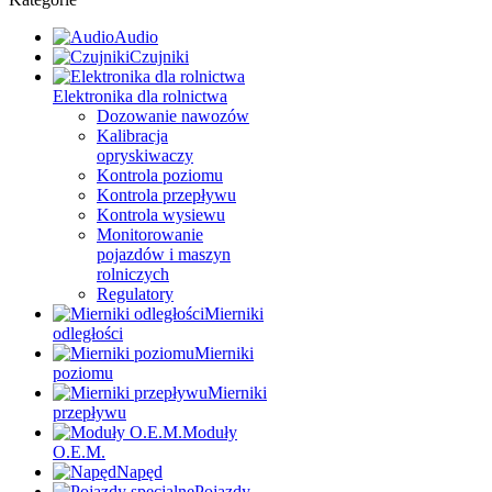
Audio
Czujniki
Elektronika dla rolnictwa
Dozowanie nawozów
Kalibracja
opryskiwaczy
Kontrola poziomu
Kontrola przepływu
Kontrola wysiewu
Monitorowanie
pojazdów i maszyn
rolniczych
Regulatory
Mierniki
odległości
Mierniki
poziomu
Mierniki
przepływu
Moduły
O.E.M.
Napęd
Pojazdy