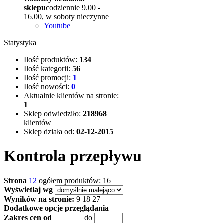
sklepu
codziennie 9.00 -
16.00, w soboty nieczynne
Youtube
Statystyka
Ilość produktów:
134
Ilość kategorii:
56
Ilość promocji:
1
Ilość nowości:
0
Aktualnie klientów na stronie:
1
Sklep odwiedziło:
218968
klientów
Sklep działa od:
02-12-2015
Kontrola przepływu
Strona
1
2
ogółem produktów: 16
Wyświetlaj wg
Wyników na stronie:
9
18
27
Dodatkowe opcje przeglądania
Zakres cen od
do