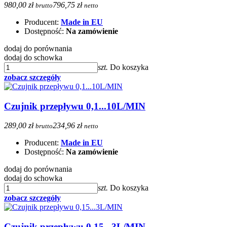
980,00 zł
796,75 zł
brutto
netto
Producent:
Made in EU
Dostępność:
Na zamówienie
dodaj do porównania
dodaj do schowka
szt.
Do koszyka
zobacz szczegóły
Czujnik przepływu 0,1...10L/MIN
289,00 zł
234,96 zł
brutto
netto
Producent:
Made in EU
Dostępność:
Na zamówienie
dodaj do porównania
dodaj do schowka
szt.
Do koszyka
zobacz szczegóły
Czujnik przepływu 0,15...3L/MIN