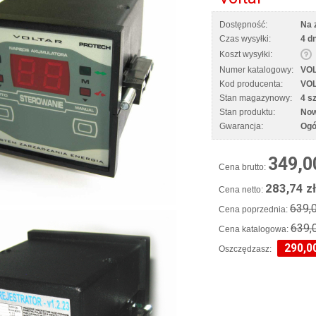
Dostępność:
Na 
Czas wysyłki:
4 dn
Koszt wysyłki:
Numer katalogowy:
VO
Kod producenta:
VO
Stan magazynowy:
4 sz
Stan produktu:
No
Gwarancja:
Ogó
349,0
Cena brutto:
283,74 zł
Cena netto:
639,0
Cena poprzednia:
639,
Cena katalogowa:
290,00
Oszczędzasz: