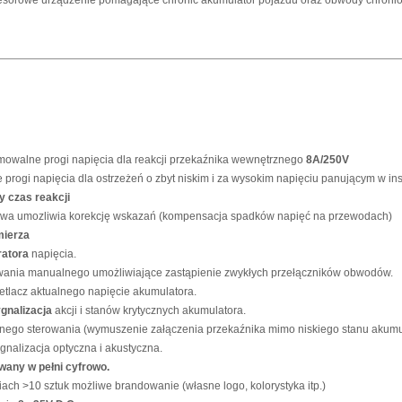
mowalne progi napięcia dla reakcji przekaźnika wewnętrznego
8A/250V
progi napięcia dla ostrzeżeń o zbyt niskim i za wysokim napięciu panującym w ins
 czas reakcji
rowa umozliwia korekcję wskazań (kompensacja spadków napięć na przewodach)
mierza
ratora
napięcia.
wania manualnego umożliwiające zastąpienie zwykłych przełączników obwodów.
tlacz aktualnego napięcie akumulatora.
gnalizacja
akcji i stanów krytycznych akumulatora.
nego sterowania (wymuszenie załączenia przekaźnika mimo niskiego stanu akumu
alizacja optyczna i akustyczna.
wany w pełni cyfrowo.
ach >10 sztuk możliwe brandowanie (własne logo, kolorystyka itp.)