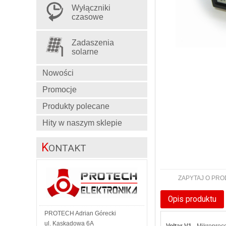
Wyłączniki
czasowe
Zadaszenia
solarne
Nowości
Promocje
Produkty polecane
Hity w naszym sklepie
K
ONTAKT
ZAPYTAJ O PR
Opis produktu
PROTECH Adrian Górecki
ul. Kaskadowa 6A
Voltar V1
- Mikroproc