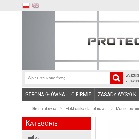
wyszuk
zaawan
STRONA GŁÓWNA
O FIRMIE
ZASADY WYSYŁKI
Strona główna
Elektronika dla rolnictwa
Monitorowani
K
ATEGORIE