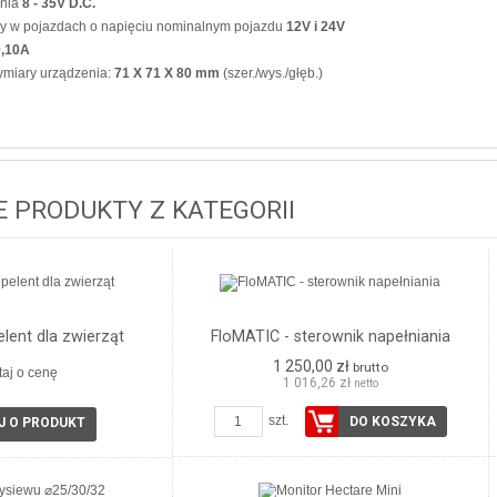
ania
8 - 35V D.C.
y w pojazdach o napięciu nominalnym pojazdu
12V i 24V
0,10A
ymiary urządzenia:
71 X 71 X 80 mm
(szer./wys./głęb.)
 PRODUKTY Z KATEGORII
lent dla zwierząt
FloMATIC - sterownik napełniania
1 250,00 zł
brutto
taj o cenę
1 016,26 zł
netto
szt.
DO KOSZYKA
J O PRODUKT