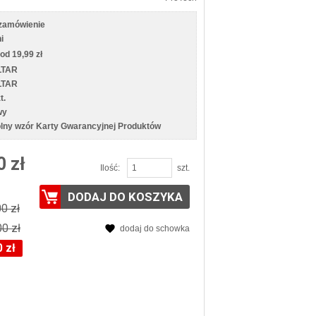
zamówienie
i
od 19,99 zł
LTAR
LTAR
t.
wy
lny wzór Karty Gwarancyjnej Produktów
0 zł
Ilość:
szt.
DODAJ DO KOSZYKA
0 zł
00 zł
dodaj do schowka
 zł