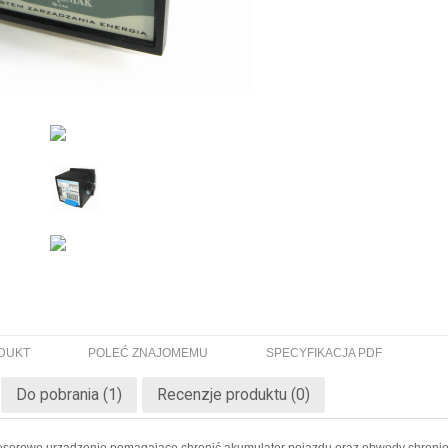
ODUKT
POLEĆ ZNAJOMEMU
SPECYFIKACJA PDF
Do pobrania (1)
Recenzje produktu (0)
esorowe urządzenie pomagające chronić akumulator pojazdu oraz obwody chronio