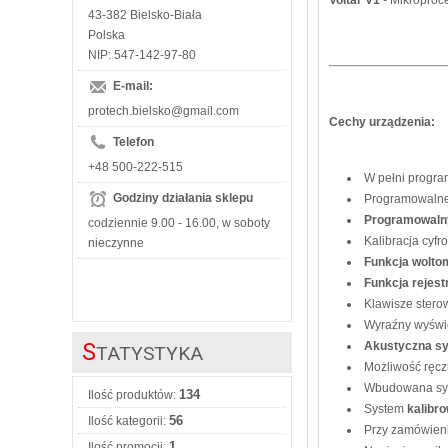
43-382 Bielsko-Biała
Polska
NIP: 547-142-97-80
E-mail:
protech.bielsko@gmail.com
Cechy urządzenia:
Telefon
+48 500-222-515
W pełni progra
Godziny działania sklepu
Programowalne 
Programowalny
codziennie 9.00 - 16.00, w soboty
Kalibracja cyf
nieczynne
Funkcja wolto
Funkcja rejest
Klawisze stero
Wyraźny wyświe
Akustyczna sy
S
TATYSTYKA
Możliwość ręcz
Wbudowana sygn
134
Ilość produktów:
System
kalibro
56
Ilość kategorii:
Przy zamówieni
1
Ilość promocji: