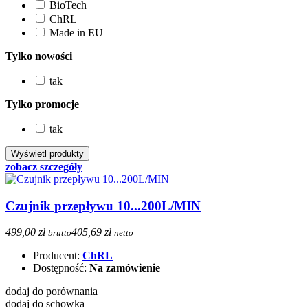
BioTech
ChRL
Made in EU
Tylko nowości
tak
Tylko promocje
tak
zobacz szczegóły
Czujnik przepływu 10...200L/MIN
499,00 zł
405,69 zł
brutto
netto
Producent:
ChRL
Dostępność:
Na zamówienie
dodaj do porównania
dodaj do schowka