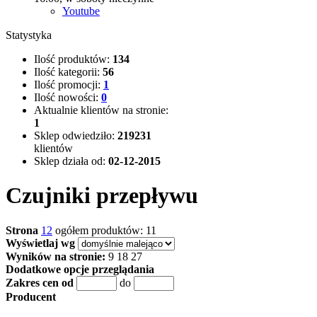
Youtube
Statystyka
Ilość produktów:
134
Ilość kategorii:
56
Ilość promocji:
1
Ilość nowości:
0
Aktualnie klientów na stronie:
1
Sklep odwiedziło:
219231
klientów
Sklep działa od:
02-12-2015
Czujniki przepływu
Strona
1
2
ogółem produktów: 11
Wyświetlaj wg
Wyników na stronie:
9
18
27
Dodatkowe opcje przeglądania
Zakres cen od
do
Producent