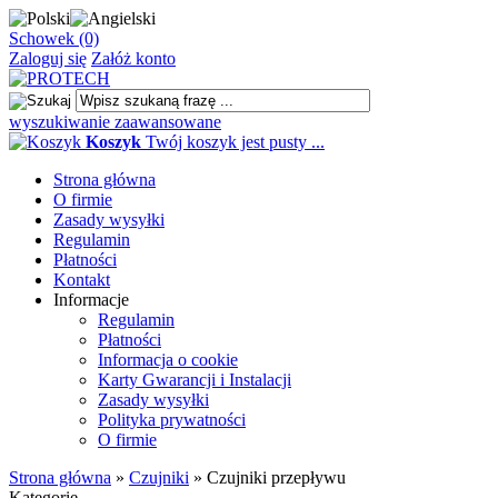
Schowek (0)
Zaloguj się
Załóż konto
wyszukiwanie zaawansowane
Koszyk
Twój koszyk jest pusty ...
Strona główna
O firmie
Zasady wysyłki
Regulamin
Płatności
Kontakt
Informacje
Regulamin
Płatności
Informacja o cookie
Karty Gwarancji i Instalacji
Zasady wysyłki
Polityka prywatności
O firmie
Strona główna
»
Czujniki
»
Czujniki przepływu
Kategorie