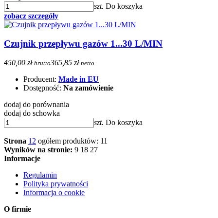
szt.
Do koszyka
zobacz szczegóły
Czujnik przepływu gazów 1...30 L/MIN
450,00 zł
365,85 zł
brutto
netto
Producent:
Made in EU
Dostępność:
Na zamówienie
dodaj do porównania
dodaj do schowka
szt.
Do koszyka
Strona
1
2
ogółem produktów: 11
Wyników na stronie:
9
18
27
Informacje
Regulamin
Polityka prywatności
Informacja o cookie
O firmie