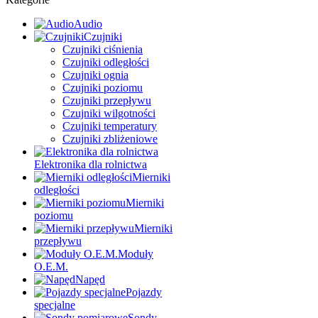
Audio
Czujniki
Czujniki ciśnienia
Czujniki odległości
Czujniki ognia
Czujniki poziomu
Czujniki przepływu
Czujniki wilgotności
Czujniki temperatury
Czujniki zbliżeniowe
Elektronika dla rolnictwa
Mierniki
odległości
Mierniki
poziomu
Mierniki
przepływu
Moduły
O.E.M.
Napęd
Pojazdy
specjalne
Sondy