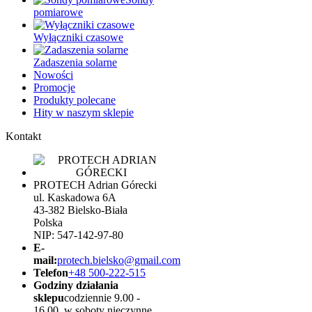
pomiarowe
Wyłączniki czasowe
Zadaszenia solarne
Nowości
Promocje
Produkty polecane
Hity w naszym sklepie
Kontakt
PROTECH Adrian Górecki
ul. Kaskadowa 6A
43-382 Bielsko-Biała
Polska
NIP: 547-142-97-80
E-
mail:
protech.bielsko@gmail.com
Telefon
+48 500-222-515
Godziny działania
sklepu
codziennie 9.00 -
16.00, w soboty nieczynne