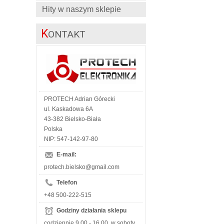
Hity w naszym sklepie
K
ONTAKT
PROTECH Adrian Górecki
ul. Kaskadowa 6A
43-382 Bielsko-Biała
Polska
NIP: 547-142-97-80
E-mail:
protech.bielsko@gmail.com
Telefon
+48 500-222-515
Godziny działania sklepu
codziennie 9.00 - 16.00, w soboty