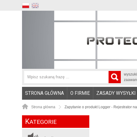
wyszuk
zaawan
STRONA GŁÓWNA
O FIRMIE
ZASADY WYSYŁKI
Strona główna
Zapytanie o produkt Logger - Rejestrator n
K
ATEGORIE