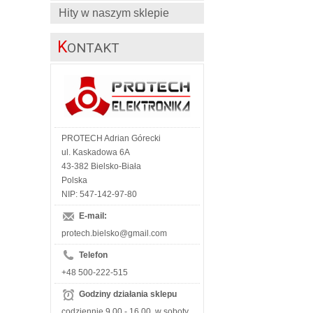
Hity w naszym sklepie
K
ONTAKT
PROTECH Adrian Górecki
ul. Kaskadowa 6A
43-382 Bielsko-Biała
Polska
NIP: 547-142-97-80
E-mail:
protech.bielsko@gmail.com
Telefon
+48 500-222-515
Godziny działania sklepu
codziennie 9.00 - 16.00, w soboty