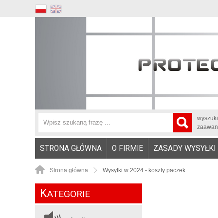
wyszuk
zaawan
STRONA GŁÓWNA
O FIRMIE
ZASADY WYSYŁKI
Strona główna
Wysyłki w 2024 - koszty paczek
K
ATEGORIE