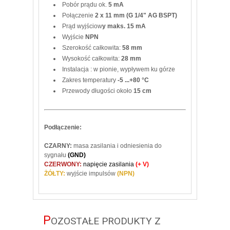
Pobór prądu ok.
5 mA
Połączenie
2 x 11 mm (G 1/4" AG BSPT)
Prąd wyjściow
y maks. 15 mA
Wyjście
NPN
Szerokość całkowita:
58 mm
Wysokość całkowita:
28 mm
Instalacja : w pionie, wypływem ku górze
Zakres temperatury
-5 ...+80 °C
Przewody długości około
15 cm
Podłączenie:
CZARNY:
masa zasilania i odniesienia do
sygnału
(GND)
CZERWONY:
napięcie zasilania
(+ V)
ŻÓŁTY:
wyjście impulsów
(NPN)
P
OZOSTAŁE PRODUKTY Z