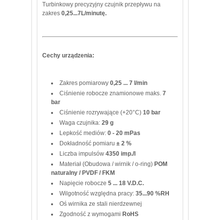
Turbinkowy precyzyjny czujnik przepływu na
zakres
0,25...7L/minutę.
Cechy urządzenia:
Zakres pomiarowy
0,25 ... 7 l/min
Ciśnienie robocze znamionowe maks.
7
bar
Ciśnienie rozrywające (+20°C)
10 bar
Waga czujnika:
29 g
Lepkość mediów:
0 - 20 mPas
Dokładność pomiaru
± 2 %
Liczba impulsów
4350 imp./l
Materiał (Obudowa / wirnik / o-ring)
POM
naturalny / PVDF / FKM
Napięcie robocze
5 ... 18 V.D.C.
Wilgotność względna pracy:
35...90 %RH
Oś wirnika ze stali nierdzewnej
Zgodność z wymogami
RoHS