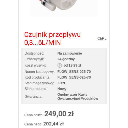
Czujnik przepływu
ChRL
0,3...6L/MIN
Dostępność:
Na zamówienie
Czas wysyłki:
24 godziny
Koszt wysyłki:
od 19,99 zł
Numer katalogowy:
FLOW_SENS-025-70
Kod producenta:
FLOW_SENS-025-70
Stan magazynowy:
3 szt.
Stan produktu:
Nowy
Ogólny wzór Karty
Gwarancja:
Gwarancyjnej Produktów
249,00 zł
Cena brutto:
202,44 zł
Cena netto: