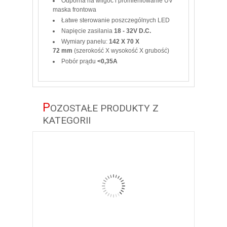
Odporna na wilgoć i promieniowanie UV
maska frontowa
Łatwe sterowanie poszczególnych LED
Napięcie zasilania
18 - 32V D.C.
Wymiary panelu:
142 X 70 X
72 mm
(szerokość X wysokość X grubość)
Pobór prądu
<0,35A
P
OZOSTAŁE PRODUKTY Z
KATEGORII