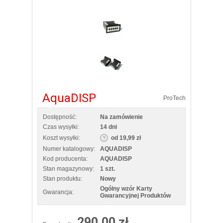
AquaDISP
ProTech
Dostępność:
Na zamówienie
Czas wysyłki:
14 dni
Koszt wysyłki:
od 19,99 zł
Numer katalogowy:
AQUADISP
Kod producenta:
AQUADISP
Stan magazynowy:
1 szt.
Stan produktu:
Nowy
Ogólny wzór Karty
Gwarancja:
Gwarancyjnej Produktów
290,00 zł