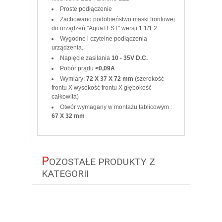
Proste podłączenie
Zachowano podobieństwo maski frontowej
do urządzeń "AquaTEST" wersji 1.1/1.2
Wygodne i czytelne podłączenia
urządzenia.
Napięcie zasilania
10 - 35V D.C.
Pobór prądu
<0,09A
Wymiary:
72 X 37 X 72 mm
(szerokość
frontu X wysokość frontu X głębokość
całkowita)
Otwór wymagany w montażu tablicowym :
67 X 32 mm
P
OZOSTAŁE PRODUKTY Z
KATEGORII