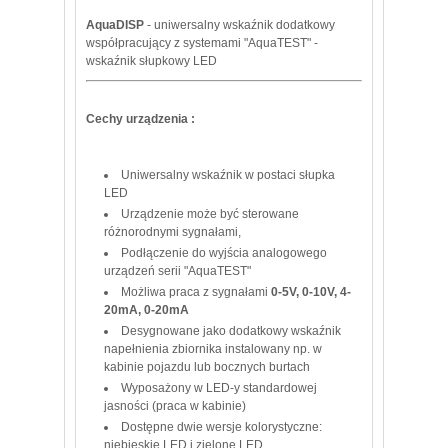
AquaDISP
- uniwersalny wskaźnik dodatkowy
współpracujący z systemami "AquaTEST" -
wskaźnik słupkowy LED
Cechy urządzenia :
Uniwersalny wskaźnik w postaci słupka
LED
Urządzenie może być sterowane
różnorodnymi sygnałami,
Podłączenie do wyjścia analogowego
urządzeń serii "AquaTEST"
Możliwa praca z sygnałami
0-5V, 0-10V, 4-
20mA, 0-20mA
Desygnowane jako dodatkowy wskaźnik
napełnienia zbiornika instalowany np. w
kabinie pojazdu lub bocznych burtach
Wyposażony w LED-y standardowej
jasności (praca w kabinie)
Dostępne dwie wersje kolorystyczne:
niebieskie LED i zielone LED