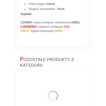
Pobór prądu
<15mA
Długość przewodów :
15cm
Sygnały:
CZARNY:
masa zasilania i odniesienia
(GND)
CZERWONY:
napięcie zasilające
(+V)
ŻÓŁTY:
sygnał impulsowy
(NPN)
P
OZOSTAŁE PRODUKTY Z
KATEGORII