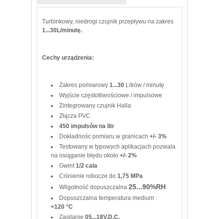
Turbinkowy, niedrogi czujnik przepływu na zakres
1...30L/minutę.
Cechy urządzenia:
Zakres pomiarowy
1...30
Litrów / minutę
Wyjście częstotliwościowe / impulsowe
Zintegrowany czujnik Halla
Złącza PVC
450 impulsów na litr
Dokładnośc pomiaru w granicach
+/- 3%
Testowany w typowych aplikacjach pozwala
na osiąganie błędu około
+/- 2%
Gwint
1/2 cala
Ciśnienie robocze do
1,75 MPa
25...90%RH
Wilgotność dopuszczalna
Dopuszczalna temperatura medium :
<120 °C
Zasilanie
05...18V.D.C.