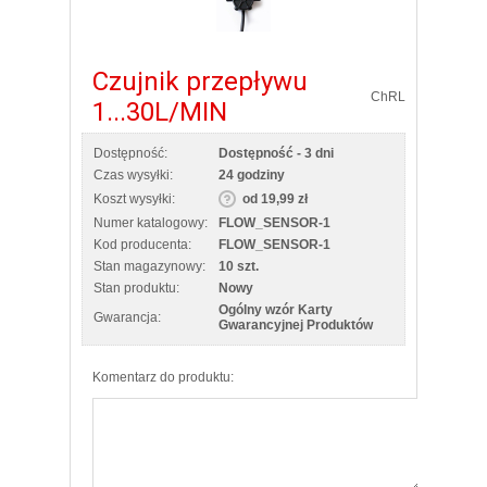
Czujnik przepływu
ChRL
1...30L/MIN
Dostępność:
Dostępność - 3 dni
Czas wysyłki:
24 godziny
Koszt wysyłki:
od 19,99 zł
Numer katalogowy:
FLOW_SENSOR-1
Kod producenta:
FLOW_SENSOR-1
Stan magazynowy:
10 szt.
Stan produktu:
Nowy
Ogólny wzór Karty
Gwarancja:
Gwarancyjnej Produktów
Komentarz do produktu: