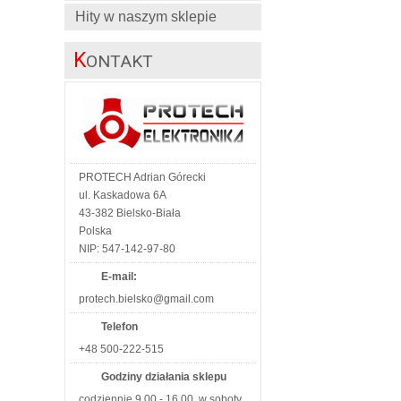
Hity w naszym sklepie
K
ONTAKT
PROTECH Adrian Górecki
ul. Kaskadowa 6A
43-382 Bielsko-Biała
Polska
NIP: 547-142-97-80
E-mail:
protech.bielsko@gmail.com
Telefon
+48 500-222-515
Godziny działania sklepu
codziennie 9.00 - 16.00, w soboty