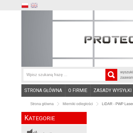
wyszuk
zaawan
STRONA GŁÓWNA
O FIRMIE
ZASADY WYSYŁKI
Strona główna
Mierniki odległości
LiDAR - PWP Laser
K
ATEGORIE